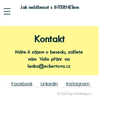
Jak neblbnout s INTERNETem
Kontakt
Máte-li zájem o besedu, zašlete
nám Vaše přání na
lenka@eckertova.cz
Facebook
LinkedIn
Instagram
© 2024 by hrboticky.cz